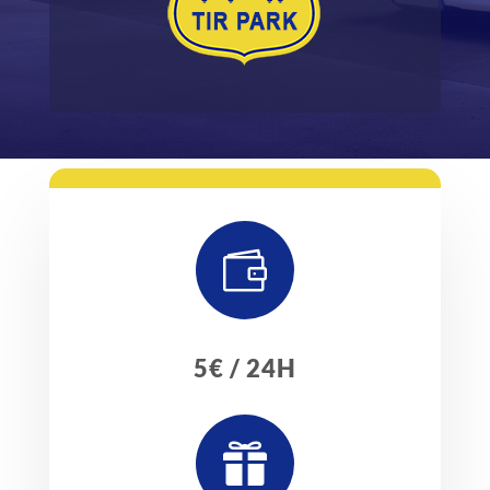

5€ / 24H
