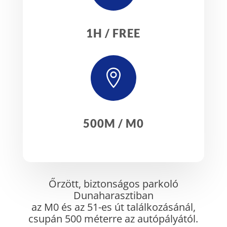
1H / FREE

500M / M0
Őrzött, biztonságos parkoló
Dunaharasztiban
az M0 és az 51-es út találkozásánál,
csupán 500 méterre az autópályától.