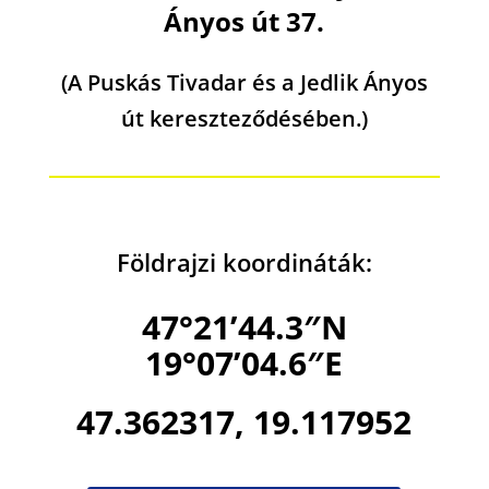
Ányos út 37.
(A Puskás Tivadar és a Jedlik Ányos
út kereszteződésében.)
Földrajzi koordináták:
47°21’44.3″N
19°07’04.6″E
47.362317, 19.117952